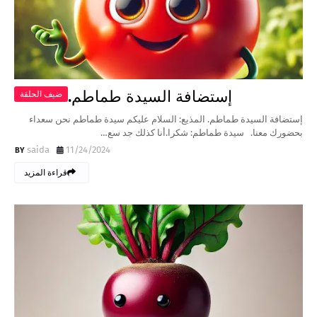
إستضافة السيدة طماطم.
ضيف الحلقة
إستضافة السيدة طماطم. المذيع: السلام عليكم سيدة طماطم نحن سعداء
بحضورك معنا. سيدة طماطم: شكرا.أنا كذلك جد سع…
saida
11/24/2024
قراءة المزيد