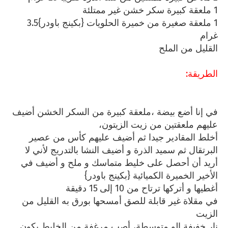
1 ملعقة كبيرة سكر خشن غير ممتلئة
1 ملعقة صغيرة من خميرة الحلويات {بكينج باودر}3.5
غرام
القليل من الملح
الطريقة:
في إنا أضع بيضة ،ملعقة كبيرة من السكر الخشن أضيف
عليهم ملعقتين من زيت الزيتون،
أخلط المقادير جيدا ثم أضيف عليهم كأس من عصير
البرتقال ثم سميد الذرة و أضيف النشا بالتدريج لأني لا
أريد أن أحصل على خليط متماسك و ملح و أضيف في
الأخير الخميرة الكميائية {بكينج باودر}
أغطيها و أتركها ترتاح من 10 إلى 15 دقيقة
في مقلاة غير قابلة للصق أمسحها بورق به القليل من
الزيت
نار خفيفة إلو متوسطة، أصب مرغفة من الخليط يكون