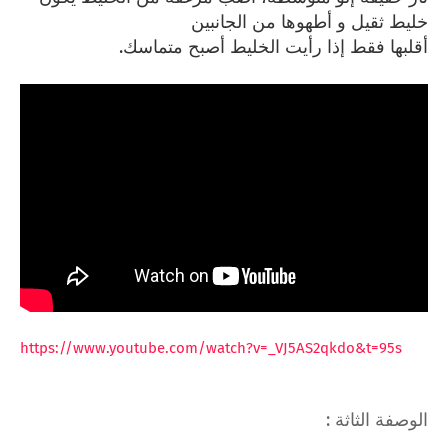
خليط ثقيل و أطهوها من الجانبين
أقلبها فقط إذا رأيت الخليط أصبح متماسك.
https://www.youtube.com/watch?v=_VJ5AS2qkdo&t=95s
الوصفة الثاثة :