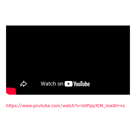
https://www.youtube.com/watch?v=GdPpp3CM_mw&t=4s